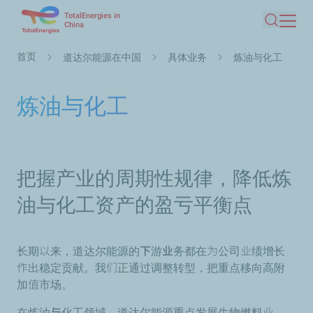
TotalEnergies in
跳
China
搜索
转
到
面
首页
道达尔能源在中国
具体业务
炼油与化工
主
包
要
屑
炼油与化工
内
容
把握产业的周期性规律，降低炼
油与化工资产的盈亏平衡点
长期以来，道达尔能源的
下游业务
都在为公司业绩增长
作出稳定贡献。我们正通过调整转型，把重点移向高附
加值市场。
在
炼油与化工
领域，道达尔能源重点发展生物燃料业