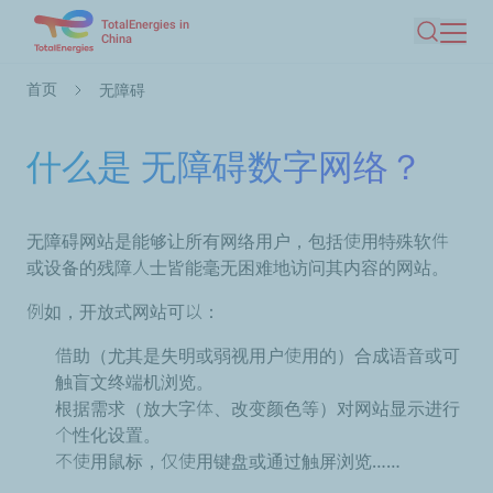
TotalEnergies in
跳
China
搜索
转
到
面
首页
无障碍
主
包
要
屑
什么是 无障碍数字网络？
内
容
无障碍网站是能够让所有网络用户，包括使用特殊软件
或设备的残障人士皆能毫无困难地访问其内容的网站。
例如，开放式网站可以：
借助（尤其是失明或弱视用户使用的）合成语音或可
触盲文终端机浏览。
根据需求（放大字体、改变颜色等）对网站显示进行
个性化设置。
不使用鼠标，仅使用键盘或通过触屏浏览……