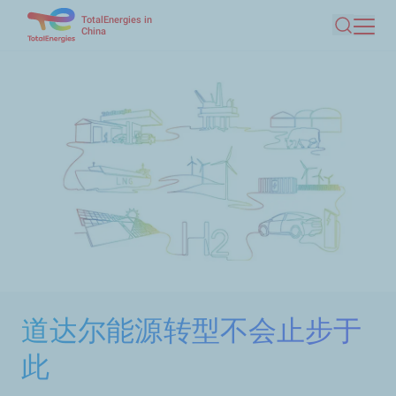
TotalEnergies in
跳
China
搜索
转
到
主
要
内
容
道达尔能源转型不会止步于
此