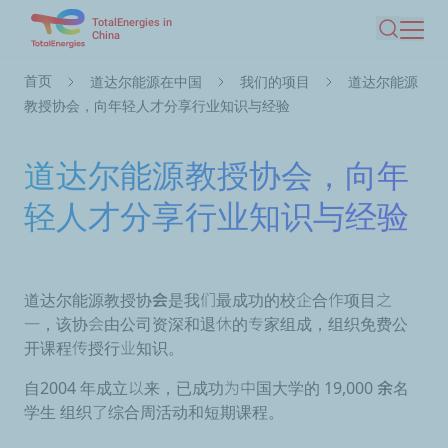
TotalEnergies in
跳
China
搜索
转
到
面
首页
道达尔能源在中国
我们的项目
道达尔能源
主
包
教授协会，向年轻人才分享行业知识与经验
要
屑
内
道达尔能源教授协会，向年
容
轻人才分享行业知识与经验
道达尔能源教授协会
是我们最成功的校企合作项目之
一，该协会由公司资深和退休的专家组成，组织免费公
开课程传授行业知识。
自2004 年成立以来，已成功为中国大学的
19,000 余名
学生
组织了综合周活动和短期课程。